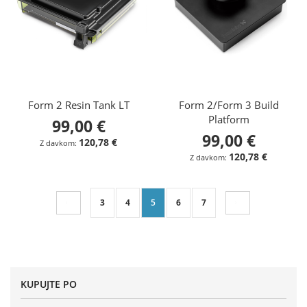
Form 2 Resin Tank LT
Form 2/Form 3 Build
Platform
99,00 €
99,00 €
120,78 €
120,78 €
Stran
Stran
Prejšnja
Stran
Stran
Trenutno berete stran
Stran
Stran
Stran
Naslednja
3
4
5
6
7
KUPUJTE PO