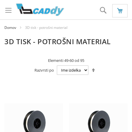
Preskoči
na
Iskanje
vsebino
Domov
3D tisk - potrošni material
3D TISK - POTROŠNI MATERIAL
Elementi
49
-
60
od
95
Nastavi
Razvrsti po
padajočo
smer