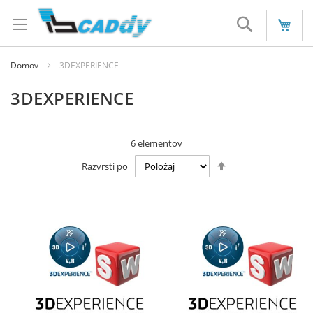
Preskoči
na
Iskanje
vsebino
Domov
3DEXPERIENCE
3DEXPERIENCE
6
elementov
Nastavi
Razvrsti po
padajočo
smer