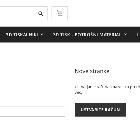
Iskanje
3D TISKALNIKI
3D TISK - POTROŠNI MATERIAL
L
Nove stranke
Ustvarjanje računa ima veliko predno
več.
USTVARITE RAČUN