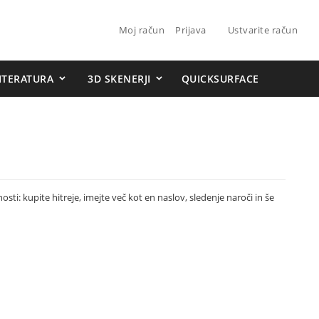
Preskoči
Moj račun
Prijava
Ustvarite račun
na
vsebino
ITERATURA
3D SKENERJI
QUICKSURFACE
sti: kupite hitreje, imejte več kot en naslov, sledenje naroči in še