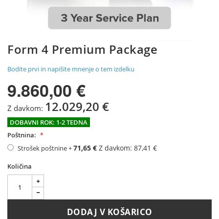
Preskoči
Form 4 Premium Package
na
začetek
Bodite prvi in napišite mnenje o tem izdelku
galerije
slik
9.860,00 €
12.029,20 €
DOBAVNI ROK: 1-2 TEDNA
Poštnina:
71,65 €
87,41 €
Strošek poštnine
+
Količina
DODAJ V KOŠARICO