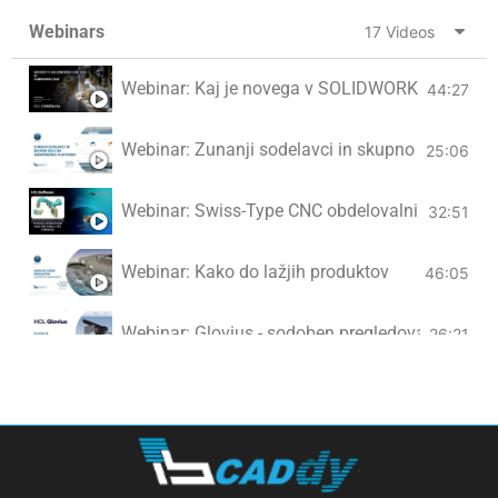
Webinars
17 Videos
Webinar: Kaj je novega v SOLIDWORKS CAM 2
44:27
Webinar: Zunanji sodelavci in skupno delo na 
25:06
Webinar: Swiss-Type CNC obdelovalni stroji
32:51
Webinar: Kako do lažjih produktov
46:05
Webinar: Glovius - sodoben pregledovalnik CAD
26:21
Webinar: Simulacija utrujanja materialov na 3
30:51
Webinar: Izvajanje simulacij v okolju 3DEXPER
35:36