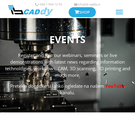
+386 1 566 12 55
info@ib-caddy.si
SHOP
EVENTS
Register and join our webinars, seminars or live
demonstrations with latest news regarding information
technologies, workflows, CAM, 3D scanning, 3D printing and
much more.
Pretekle dogodke si lahko ogledate na našem
YouTube
kanalu.